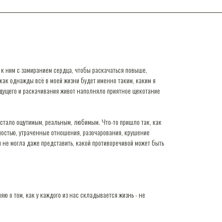
 к ним с замиранием сердца, чтобы раскачаться повыше,
, как однажды всё в моей жизни будет именно таким, каким я
дущего и раскачивания живот наполняло приятное щекотание
о стало ощутимым, реальным, любимым. Что-то пришло так, как
ьностью, утраченные отношения, разочарования, крушение
 не могла даже представить, какой противоречивой может быть
ю о том, как у каждого из нас складывается жизнь - не