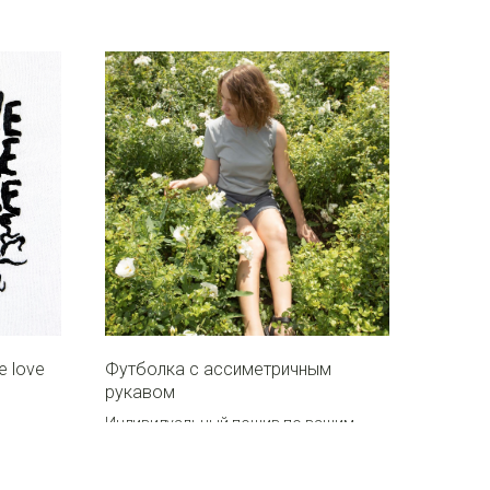
e love
Футболка с ассиметричным
рукавом
Индивидуальный пошив по вашим
меркам
р.
7 000