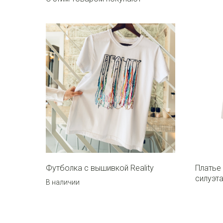
Футболка с вышивкой Reality
Платье
силуэт
В наличии
р.
12 500
р.
7 900