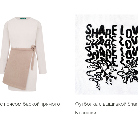
 с поясом-баской прямого
Футболка с вышивкой Shar
а
В наличии
р.
9 100