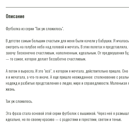
Описание
Футболка из серии "Так уж сложилось".
В детстве самым большим счастьем для меня были качели у бабушки. Я мчалась
смотреть на голубое небо над головой и мечтать. В этих полетах я представляла
захочу: бесконечно счастливым, наполненным, идеальным. От предвкушения бу
— то самое, которое делает беззаботно счастливым.
А потом я выросла. И это "всё", о котором я мечтала, действительно пришло. Он
я и мечатала, а что-то иначе. А еще пришло неожиданное: столкновение с реал
надежд и разбитые представления о людях, мире и справедливости. Маленькая я
жизнь.
Так уж сложилось.
Эта фраза стала основой этой серии футболок с вышивкой. Через неё я размышля
идеально, но по-своему красиво — с радостями и горестями, светом и тенью.