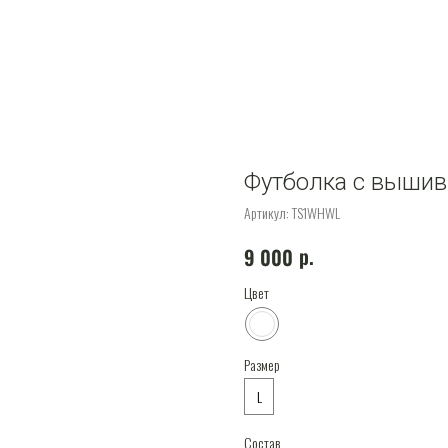
Футболка с выши
Артикул:
TS1WHWL
р.
9 000
Цвет
Размер
L
Состав